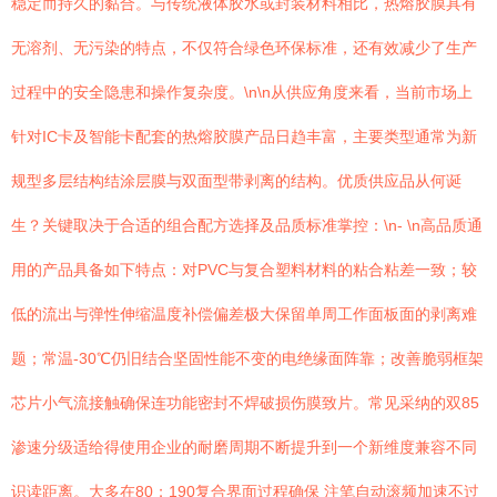
稳定而持久的黏合。与传统液体胶水或封装材料相比，热熔胶膜具有
无溶剂、无污染的特点，不仅符合绿色环保标准，还有效减少了生产
过程中的安全隐患和操作复杂度。\n\n从供应角度来看，当前市场上
针对IC卡及智能卡配套的热熔胶膜产品日趋丰富，主要类型通常为新
规型多层结构结涂层膜与双面型带剥离的结构。优质供应品从何诞
生？关键取决于合适的组合配方选择及品质标准掌控：\n- \n高品质通
用的产品具备如下特点：对PVC与复合塑料材料的粘合粘差一致；较
低的流出与弹性伸缩温度补偿偏差极大保留单周工作面板面的剥离难
题；常温-30℃仍旧结合坚固性能不变的电绝缘面阵靠；改善脆弱框架
芯片小气流接触确保连功能密封不焊破损伤膜致片。常见采纳的双85
渗速分级适给得使用企业的耐磨周期不断提升到一个新维度兼容不同
识读距离。大多在80；190复合界面过程确保 注笔自动滚频加速不过